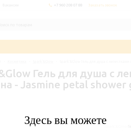
+7 960 208 07 88
Заказать звонок
Вакансии
г
-
Косметика
-
Spark'&Glow
-
Spark'&Glow Гель для душа с лепестками ж
'&Glow Гель для душа с л
а - Jasmine petal shower 
Здесь вы можете
Spark'&Glow Ге