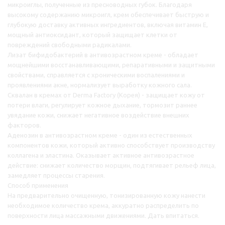
микроиглы, полученные из пресноводных губок. Благодаря
высокому содержанию микроигл, крем обеспечивает быструю и
глубокую доставку активных ингредиентов, включая витамин Е,
мощный антиоксидант, который защищает клетки от
повреждений свободными радикалами.
Лизат бифидобактерий в антивозрастном креме - обладает
мощнейшими восстанавливающими, репаративными и защитными
свойствами, справляется с хроническими воспалениями и
проявлениями акне, нормализует выработку кожного сала.
Сквалан в кремах от Derma Factory (Корея) - защищает кожу от
потери влаги, регулирует кожное дыхание, тормозит раннее
увядание кожи, снижает негативное воздействие внешних
факторов.
Аденозин в антивозрастном креме - один из естественных
компонентов кожи, который активно способствует производству
коллагена и эластина. Оказывает активное антивозрастное
действие: снижает количество морщин, подтягивает рельеф лица,
замедляет процессы старения.
Способ применения
На предварительно очищенную, тонизированную кожу нанести
необходимое количество крема, аккуратно распределить по
поверхности лица массажными движениями. Дать впитаться.