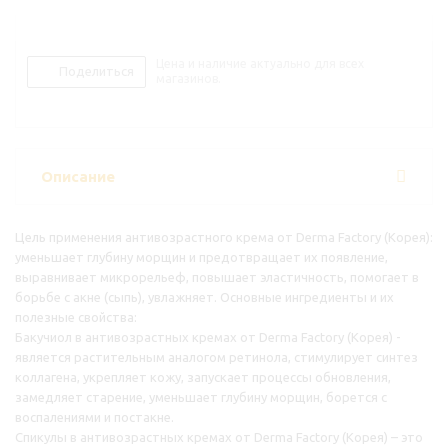
Цена и наличие актуально для всех
Поделиться
магазинов.
Описание
Цель применения антивозрастного крема от Derma Factory (Корея):
уменьшает глубину морщин и предотвращает их появление,
выравнивает микрорельеф, повышает эластичность, помогает в
борьбе с акне (сыпь), увлажняет. Основные ингредиенты и их
полезные свойства:
Бакучиол в антивозрастных кремах от Derma Factory (Корея) -
является растительным аналогом ретинола, стимулирует синтез
коллагена, укрепляет кожу, запускает процессы обновления,
замедляет старение, уменьшает глубину морщин, борется с
воспалениями и постакне.
Спикулы в антивозрастных кремах от Derma Factory (Корея) – это