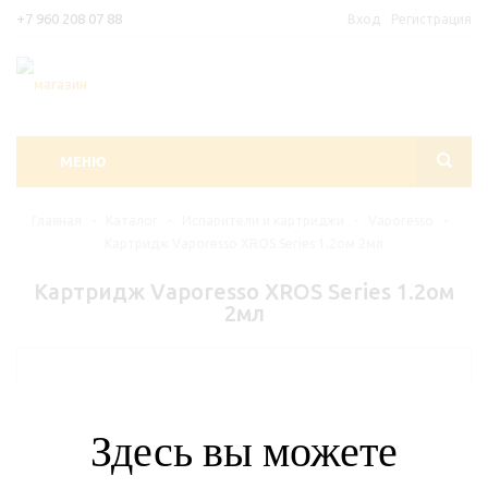
+7 960 208 07 88
Вход
Регистрация
МЕНЮ
Главная
-
Каталог
-
Испарители и картриджи
-
Vaporesso
-
Картридж Vaporesso XROS Series 1.2ом 2мл
Картридж Vaporesso XROS Series 1.2ом
2мл
Здесь вы можете