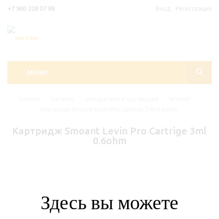
+7 960 208 07 88
Вход
Регистрация
МЕНЮ
Главная
-
Каталог
-
Испарители и картриджи
-
Smoant
-
Картридж Smoant Levin Pro Cartrige 3ml 0.6ohm
Картридж Smoant Levin Pro Cartrige 3ml
0.6ohm
Здесь вы можете