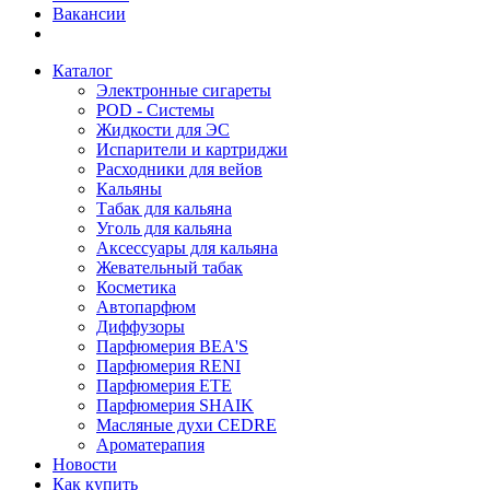
Вакансии
Каталог
Электронные сигареты
POD - Системы
Жидкости для ЭС
Испарители и картриджи
Расходники для вейов
Кальяны
Табак для кальяна
Уголь для кальяна
Аксессуары для кальяна
Жевательный табак
Косметика
Автопарфюм
Диффузоры
Парфюмерия BEA'S
Парфюмерия RENI
Парфюмерия ETE
Парфюмерия SHAIK
Масляные духи CEDRE
Ароматерапия
Новости
Как купить