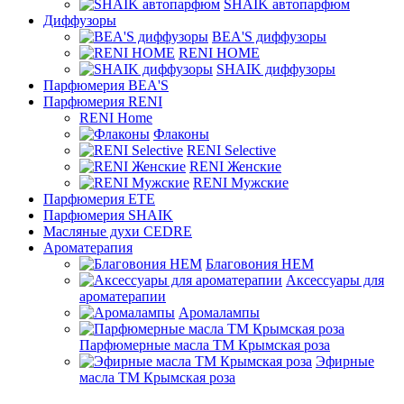
SHAIK автопарфюм
Диффузоры
BEA'S диффузоры
RENI HOME
SHAIK диффузоры
Парфюмерия BEA'S
Парфюмерия RENI
RENI Home
Флаконы
RENI Selective
RENI Женские
RENI Мужские
Парфюмерия ETE
Парфюмерия SHAIK
Масляные духи CEDRE
Ароматерапия
Благовония HEM
Аксессуары для
ароматерапии
Аромалампы
Парфюмерные масла ТМ Крымская роза
Эфирные
масла ТМ Крымская роза