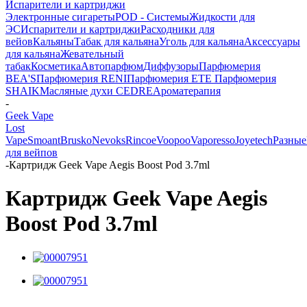
Испарители и картриджи
Электронные сигареты
POD - Системы
Жидкости для
ЭС
Испарители и картриджи
Расходники для
вейов
Кальяны
Табак для кальяна
Уголь для кальяна
Аксессуары
для кальяна
Жевательный
табак
Косметика
Автопарфюм
Диффузоры
Парфюмерия
BEA'S
Парфюмерия RENI
Парфюмерия ETE
Парфюмерия
SHAIK
Масляные духи CEDRE
Ароматерапия
-
Geek Vape
Lost
Vape
Smoant
Brusko
Nevoks
Rincoe
Voopoo
Vaporesso
Joyetech
Разные
для вейпов
-
Картридж Geek Vape Aegis Boost Pod 3.7ml
Картридж Geek Vape Aegis
Boost Pod 3.7ml