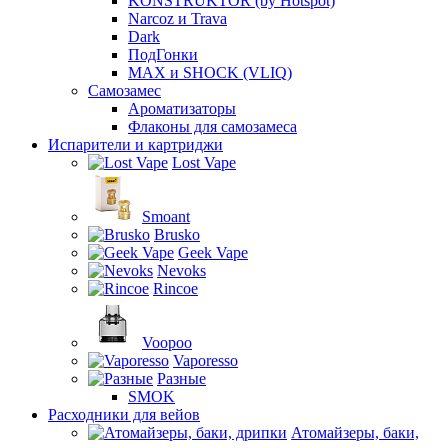
KONSTRUKTOR (by Hotspot)
Narcoz и Trava
Dark
ПодГонки
MAX и SHOCK (VLIQ)
Самозамес
Ароматизаторы
Флаконы для самозамеса
Испарители и картриджи
Lost Vape
Smoant
Brusko
Geek Vape
Nevoks
Rincoe
Voopoo
Vaporesso
Разные
SMOK
Расходники для вейов
Атомайзеры, баки,