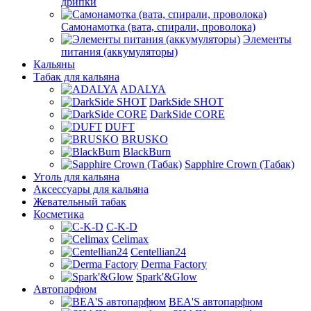
дрипки
Самонамотка (вата, спирали, проволока)
Элементы
питания (аккумуляторы)
Кальяны
Табак для кальяна
ADALYA
DarkSide SHOT
DarkSide CORE
DUFT
BRUSKO
BlackBurn
Sapphire Crown (Табак)
Уголь для кальяна
Аксессуары для кальяна
Жевательный табак
Косметика
C-K-D
Celimax
Centellian24
Derma Factory
Spark'&Glow
Автопарфюм
BEA'S автопарфюм