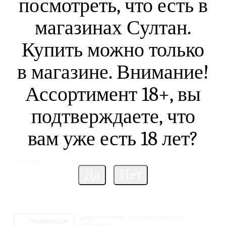
посмотреть, что есть в
магазинах Султан.
Купить можно только
в магазине. Внимание!
Ассортимент 18+, вы
подтверждаете, что
Испаритель GeekVape Z mesh 0,25ohm (Dual coil), 1шт.
вам уже есть 18 лет?
380
₽
/шт
В наличии
(2)
Цена и наличие актуально для всех
Поделиться
магазинов.