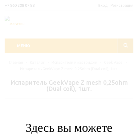
+7 960 208 07 88
Вход
Регистрация
МЕНЮ
Главная
-
Каталог
-
Испарители и картриджи
-
Geek Vape
-
Испаритель GeekVape Z mesh 0,25ohm (Dual coil), 1шт.
Испаритель GeekVape Z mesh 0,25ohm
(Dual coil), 1шт.
Здесь вы можете