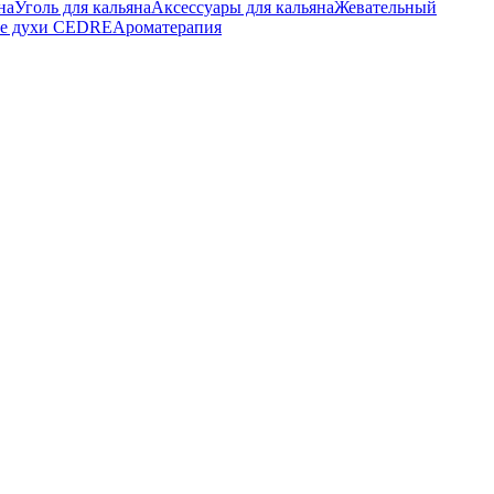
на
Уголь для кальяна
Аксессуары для кальяна
Жевательный
е духи CEDRE
Ароматерапия