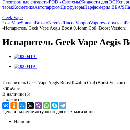
Электронные сигареты
POD - Системы
Жидкости для ЭС
Испари
табак
Косметика
Автопарфюм
Диффузоры
Парфюмерия BEA'S
Па
-
Geek Vape
Lost Vape
Smoant
Brusko
Nevoks
Rincoe
Voopoo
Vaporesso
Joyetech
Ра
-
Испаритель Geek Vape Aegis Boost 0.4ohm Coil (Boost Version)
Испаритель Geek Vape Aegis Bo
Испаритель Geek Vape Aegis Boost 0.4ohm Coil (Boost Version)
300
₽
/шт
В наличии
(5)
Поделиться
Цена и наличие актуально для всех магазинов.
Наличие