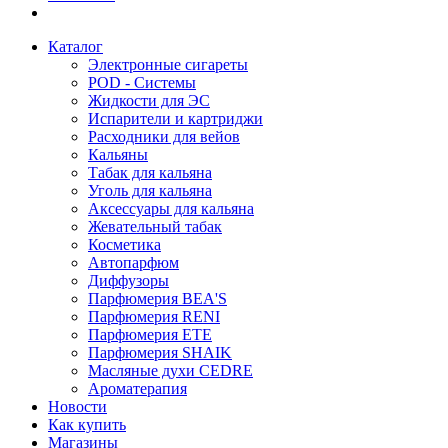
Каталог
Электронные сигареты
POD - Системы
Жидкости для ЭС
Испарители и картриджи
Расходники для вейов
Кальяны
Табак для кальяна
Уголь для кальяна
Аксессуары для кальяна
Жевательный табак
Косметика
Автопарфюм
Диффузоры
Парфюмерия BEA'S
Парфюмерия RENI
Парфюмерия ETE
Парфюмерия SHAIK
Масляные духи CEDRE
Ароматерапия
Новости
Как купить
Магазины