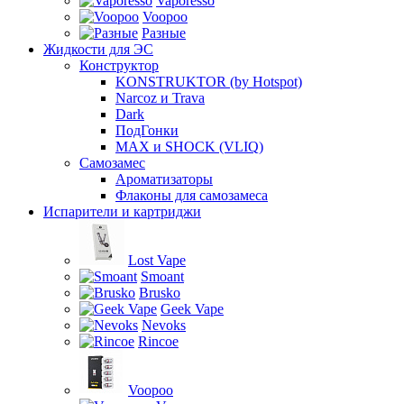
Vaporesso
Voopoo
Разные
Жидкости для ЭС
Конструктор
KONSTRUKTOR (by Hotspot)
Narcoz и Trava
Dark
ПодГонки
MAX и SHOCK (VLIQ)
Самозамес
Ароматизаторы
Флаконы для самозамеса
Испарители и картриджи
Lost Vape
Smoant
Brusko
Geek Vape
Nevoks
Rincoe
Voopoo