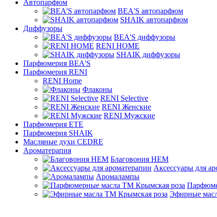
Автопарфюм
BEA'S автопарфюм
SHAIK автопарфюм
Диффузоры
BEA'S диффузоры
RENI HOME
SHAIK диффузоры
Парфюмерия BEA'S
Парфюмерия RENI
RENI Home
Флаконы
RENI Selective
RENI Женские
RENI Мужские
Парфюмерия ETE
Парфюмерия SHAIK
Масляные духи CEDRE
Ароматерапия
Благовония HEM
Аксессуары для а
Аромалампы
Парфюме
Эфирные масл