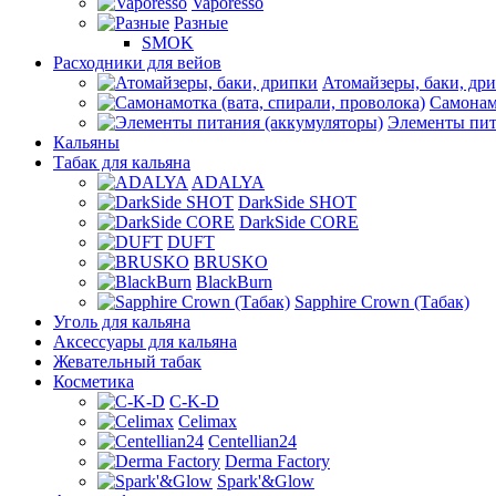
Vaporesso
Разные
SMOK
Расходники для вейов
Атомайзеры, баки, др
Самонамо
Элементы пит
Кальяны
Табак для кальяна
ADALYA
DarkSide SHOT
DarkSide CORE
DUFT
BRUSKO
BlackBurn
Sapphire Crown (Табак)
Уголь для кальяна
Аксессуары для кальяна
Жевательный табак
Косметика
C-K-D
Celimax
Centellian24
Derma Factory
Spark'&Glow