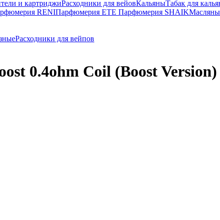
тели и картриджи
Расходники для вейов
Кальяны
Табак для калья
рфюмерия RENI
Парфюмерия ETE
Парфюмерия SHAIK
Масляны
зные
Расходники для вейпов
ost 0.4ohm Coil (Boost Version)