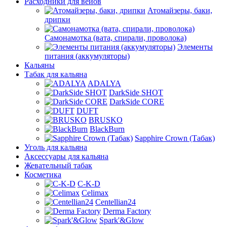
Расходники для вейов
Атомайзеры, баки,
дрипки
Самонамотка (вата, спирали, проволока)
Элементы
питания (аккумуляторы)
Кальяны
Табак для кальяна
ADALYA
DarkSide SHOT
DarkSide CORE
DUFT
BRUSKO
BlackBurn
Sapphire Crown (Табак)
Уголь для кальяна
Аксессуары для кальяна
Жевательный табак
Косметика
C-K-D
Celimax
Centellian24
Derma Factory
Spark'&Glow