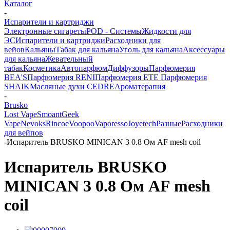
Каталог
-
Испарители и картриджи
Электронные сигареты
POD - Системы
Жидкости для
ЭС
Испарители и картриджи
Расходники для
вейов
Кальяны
Табак для кальяна
Уголь для кальяна
Аксессуары
для кальяна
Жевательный
табак
Косметика
Автопарфюм
Диффузоры
Парфюмерия
BEA'S
Парфюмерия RENI
Парфюмерия ETE
Парфюмерия
SHAIK
Масляные духи CEDRE
Ароматерапия
-
Brusko
Lost Vape
Smoant
Geek
Vape
Nevoks
Rincoe
Voopoo
Vaporesso
Joyetech
Разные
Расходники
для вейпов
-
Испаритель BRUSKO MINICAN 3 0.8 Ом AF mesh coil
Испаритель BRUSKO
MINICAN 3 0.8 Ом AF mesh
coil