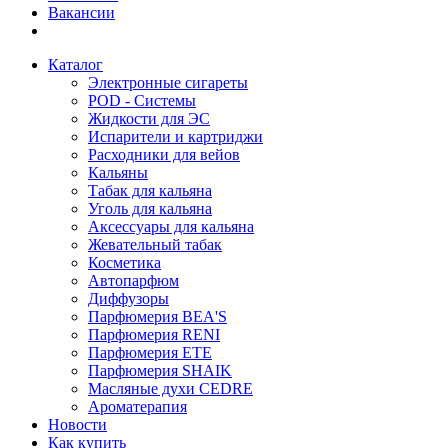
Вакансии
Каталог
Электронные сигареты
POD - Системы
Жидкости для ЭС
Испарители и картриджи
Расходники для вейов
Кальяны
Табак для кальяна
Уголь для кальяна
Аксессуары для кальяна
Жевательный табак
Косметика
Автопарфюм
Диффузоры
Парфюмерия BEA'S
Парфюмерия RENI
Парфюмерия ETE
Парфюмерия SHAIK
Масляные духи CEDRE
Ароматерапия
Новости
Как купить