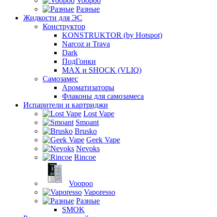
Voopoo
Разные
Жидкости для ЭС
Конструктор
KONSTRUKTOR (by Hotspot)
Narcoz и Trava
Dark
ПодГонки
MAX и SHOCK (VLIQ)
Самозамес
Ароматизаторы
Флаконы для самозамеса
Испарители и картриджи
Lost Vape
Smoant
Brusko
Geek Vape
Nevoks
Rincoe
Voopoo
Vaporesso
Разные
SMOK