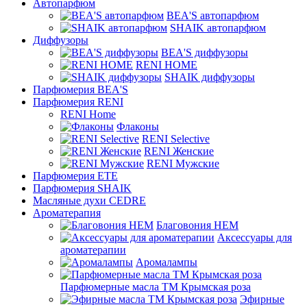
Автопарфюм
BEA'S автопарфюм
SHAIK автопарфюм
Диффузоры
BEA'S диффузоры
RENI HOME
SHAIK диффузоры
Парфюмерия BEA'S
Парфюмерия RENI
RENI Home
Флаконы
RENI Selective
RENI Женские
RENI Мужские
Парфюмерия ETE
Парфюмерия SHAIK
Масляные духи CEDRE
Ароматерапия
Благовония HEM
Аксессуары для
ароматерапии
Аромалампы
Парфюмерные масла ТМ Крымская роза
Эфирные