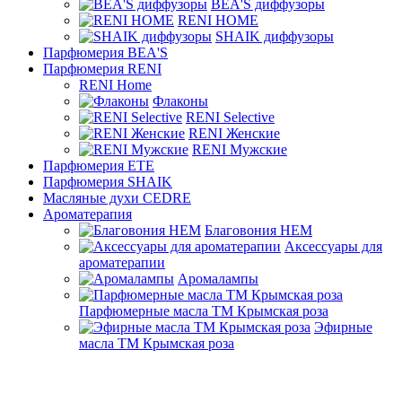
BEA'S диффузоры
RENI HOME
SHAIK диффузоры
Парфюмерия BEA'S
Парфюмерия RENI
RENI Home
Флаконы
RENI Selective
RENI Женские
RENI Мужские
Парфюмерия ETE
Парфюмерия SHAIK
Масляные духи CEDRE
Ароматерапия
Благовония HEM
Аксессуары для
ароматерапии
Аромалампы
Парфюмерные масла ТМ Крымская роза
Эфирные
масла ТМ Крымская роза