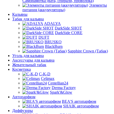
Самонамотка (вата, спирали, проволока)
Элементы
питания (аккумуляторы)
Кальяны
Табак для кальяна
ADALYA
DarkSide SHOT
DarkSide CORE
DUFT
BRUSKO
BlackBurn
Sapphire Crown (Табак)
Уголь для кальяна
Аксессуары для кальяна
Жевательный табак
Косметика
C-K-D
Celimax
Centellian24
Derma Factory
Spark'&Glow
Автопарфюм
BEA'S автопарфюм
SHAIK автопарфюм
Диффузоры