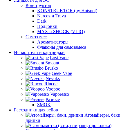
Жидкости для ЭС
Конструктор
KONSTRUKTOR (by Hotspot)
Narcoz и Trava
Dark
ПодГонки
MAX и SHOCK (VLIQ)
Самозамес
Ароматизаторы
Флаконы для самозамеса
Испарители и картриджи
Lost Vape
Smoant
Brusko
Geek Vape
Nevoks
Rincoe
Voopoo
Vaporesso
Разные
SMOK
Расходники для вейов
Атомайзеры, баки,
дрипки