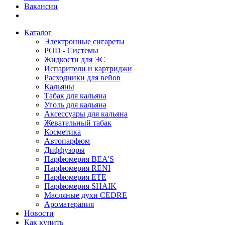
Вакансии
Каталог
Электронные сигареты
POD - Системы
Жидкости для ЭС
Испарители и картриджи
Расходники для вейов
Кальяны
Табак для кальяна
Уголь для кальяна
Аксессуары для кальяна
Жевательный табак
Косметика
Автопарфюм
Диффузоры
Парфюмерия BEA'S
Парфюмерия RENI
Парфюмерия ETE
Парфюмерия SHAIK
Масляные духи CEDRE
Ароматерапия
Новости
Как купить