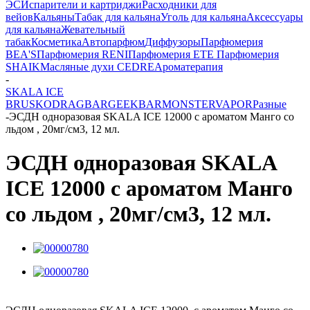
ЭС
Испарители и картриджи
Расходники для
вейов
Кальяны
Табак для кальяна
Уголь для кальяна
Аксессуары
для кальяна
Жевательный
табак
Косметика
Автопарфюм
Диффузоры
Парфюмерия
BEA'S
Парфюмерия RENI
Парфюмерия ETE
Парфюмерия
SHAIK
Масляные духи CEDRE
Ароматерапия
-
SKALA ICE
BRUSKO
DRAGBAR
GEEKBAR
MONSTERVAPOR
Разные
-
ЭСДН одноразовая SKALA ICE 12000 с ароматом Манго со
льдом , 20мг/см3, 12 мл.
ЭСДН одноразовая SKALA
ICE 12000 с ароматом Манго
со льдом , 20мг/см3, 12 мл.