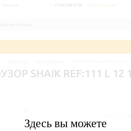
+7 960 208 07 88
Заказать звонок
Вакансии
г
-
Диффузоры
-
SHAIK диффузоры
-
ДИФФУЗОР SHAIK REF:111 L 12 12
ЗОР SHAIK REF:111 L 12 
ДИФФУЗОР SHAI
Здесь вы можете
Подробнее