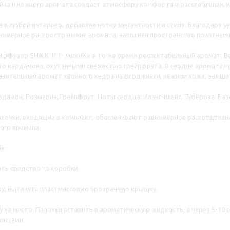
йна и нежного аромата создаст атмосферу комфорта и расслабления,
я в любой интерьер, добавляя нотку элегантности и стиля. Благодаря
номерное распространение аромата, наполняя пространство приятным
ффузор SHAIK 111- легкий и в то же время респектабельный аромат. 
го кардамона, окутанными свежестью грейпфрута. В сердце аромата но
вительный аромат хвойного кедра из Вирджинии, нежной кожи, замши 
рдамон, Розмарин, Грейпфрут. Ноты сердца: Иланг-иланг, Тубероза. Ба
лочки, входящие в комплект, обеспечивают равномерное распределен
ого времени.
я:
ть средство из коробки.
у, вытянуть пластмассовую прозрачную крышку.
 на место. Палочки вставить в ароматическую жидкость, а через 5-10 с
онцами.