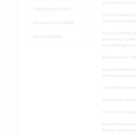
утонченного диза
Парфюмерия SHAIK
Он легко впишетс
длительное и рав
Масляные духи CEDRE
Ароматический ди
Ароматерапия
розмарина, пряно
В шлейфе предста
Верхние ноты: Ка
Ароматические па
течение длительн
Способ применени
Осторожно доста
Открутить крышк
Закрутить крышку
флакон другими к