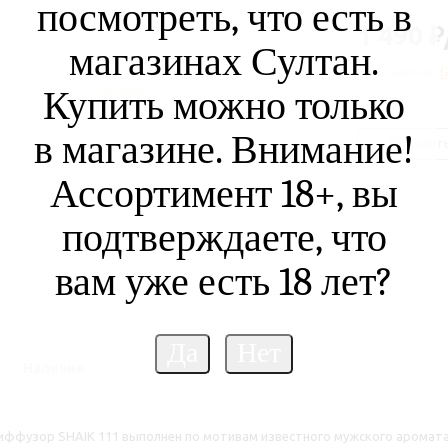
посмотреть, что есть в
1 490
₽
магазинах Султан.
В наличии
(
Купить можно только
в магазине. Внимание!
Поделит
Ассортимент 18+, вы
подтверждаете, что
вам уже есть 18 лет?
Наличие
ффузор SHAIK 111 выполнен по мотивам известного мужского аромата L.1