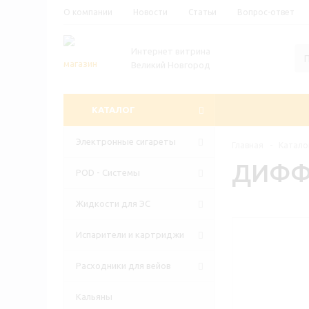
О компании
Новости
Статьи
Вопрос-ответ
Интернет витрина
Великий Новгород
КАТАЛОГ
Электронные сигареты
Главная
-
Катало
ДИФФУ
POD - Системы
Жидкости для ЭС
Испарители и картриджи
Расходники для вейов
Кальяны