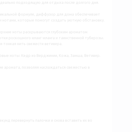
 идеально подходящую для отдыха после долгого дня.
 уникальной формуле, диффузор для дома обеспечивает
и нотами, которые помогут создать уютную обстановку.
Верхние ноты раскрываются глубоким ароматом
тки роскошного иланг-иланга и таинственной туберозы.
и тонкая нить свежести ветивера.
зовые ноты: Кедр из Верджинии, Кожа, Замша, Ветивер.
ие аромата, позволяя наслаждаться свежестью в
екунд перевернуть палочки и снова вставить их во