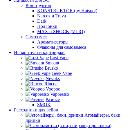
Жидкости для ЭС
Конструктор
KONSTRUKTOR (by Hotspot)
Narcoz и Trava
Dark
ПодГонки
MAX и SHOCK (VLIQ)
Самозамес
Ароматизаторы
Флаконы для самозамеса
Испарители и картриджи
Lost Vape
Smoant
Brusko
Geek Vape
Nevoks
Rincoe
Voopoo
Vaporesso
Разные
SMOK
Расходники для вейов
Атомайзеры, баки,
дрипки