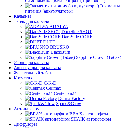
Самонамотка (вата, спирали, проволока)
Элементы
питания (аккумуляторы)
Кальяны
Табак для кальяна
ADALYA
DarkSide SHOT
DarkSide CORE
DUFT
BRUSKO
BlackBurn
Sapphire Crown (Табак)
Уголь для кальяна
Аксессуары для кальяна
Жевательный табак
Косметика
C-K-D
Celimax
Centellian24
Derma Factory
Spark'&Glow
Автопарфюм
BEA'S автопарфюм
SHAIK автопарфюм
Диффузоры