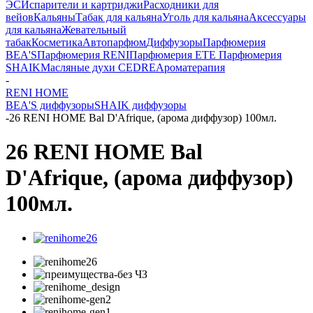
ЭС
Испарители и картриджи
Расходники для
вейов
Кальяны
Табак для кальяна
Уголь для кальяна
Аксессуары
для кальяна
Жевательный
табак
Косметика
Автопарфюм
Диффузоры
Парфюмерия
BEA'S
Парфюмерия RENI
Парфюмерия ETE
Парфюмерия
SHAIK
Масляные духи CEDRE
Ароматерапия
-
RENI HOME
BEA'S диффузоры
SHAIK диффузоры
-
26 RENI HOME Bal D'Afrique, (арома диффузор) 100мл.
26 RENI HOME Bal
D'Afrique, (арома диффузор)
100мл.