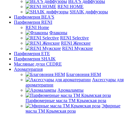
BEA'S диффузоры
RENI HOME
SHAIK диффузоры
Парфюмерия BEA'S
Парфюмерия RENI
RENI Home
Флаконы
RENI Selective
RENI Женские
RENI Мужские
Парфюмерия ETE
Парфюмерия SHAIK
Масляные духи CEDRE
Ароматерапия
Благовония HEM
Аксессуары для
ароматерапии
Аромалампы
Парфюмерные масла ТМ Крымская роза
Эфирные
масла ТМ Крымская роза