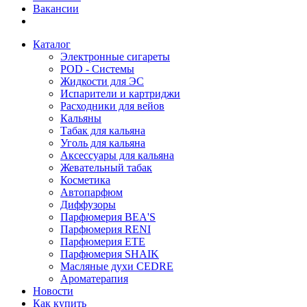
Вакансии
Каталог
Электронные сигареты
POD - Системы
Жидкости для ЭС
Испарители и картриджи
Расходники для вейов
Кальяны
Табак для кальяна
Уголь для кальяна
Аксессуары для кальяна
Жевательный табак
Косметика
Автопарфюм
Диффузоры
Парфюмерия BEA'S
Парфюмерия RENI
Парфюмерия ETE
Парфюмерия SHAIK
Масляные духи CEDRE
Ароматерапия
Новости
Как купить