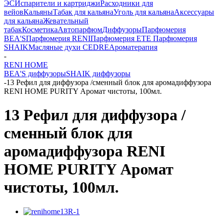
ЭС
Испарители и картриджи
Расходники для
вейов
Кальяны
Табак для кальяна
Уголь для кальяна
Аксессуары
для кальяна
Жевательный
табак
Косметика
Автопарфюм
Диффузоры
Парфюмерия
BEA'S
Парфюмерия RENI
Парфюмерия ETE
Парфюмерия
SHAIK
Масляные духи CEDRE
Ароматерапия
-
RENI HOME
BEA'S диффузоры
SHAIK диффузоры
-
13 Рефил для диффузора /сменный блок для аромадиффузора
RENI HOME PURITY Аромат чистоты, 100мл.
13 Рефил для диффузора /
сменный блок для
аромадиффузора RENI
HOME PURITY Аромат
чистоты, 100мл.