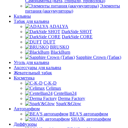
Самонамотка (вата, спирали, проволока)
Элементы
питания (аккумуляторы)
Кальяны
Табак для кальяна
ADALYA
DarkSide SHOT
DarkSide CORE
DUFT
BRUSKO
BlackBurn
Sapphire Crown (Табак)
Уголь для кальяна
Аксессуары для кальяна
Жевательный табак
Косметика
C-K-D
Celimax
Centellian24
Derma Factory
Spark'&Glow
Автопарфюм
BEA'S автопарфюм
SHAIK автопарфюм
Диффузоры