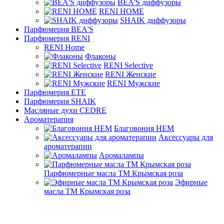
BEA'S диффузоры
RENI HOME
SHAIK диффузоры
Парфюмерия BEA'S
Парфюмерия RENI
RENI Home
Флаконы
RENI Selective
RENI Женские
RENI Мужские
Парфюмерия ETE
Парфюмерия SHAIK
Масляные духи CEDRE
Ароматерапия
Благовония HEM
Аксессуары для
ароматерапии
Аромалампы
Парфюмерные масла ТМ Крымская роза
Эфирные
масла ТМ Крымская роза