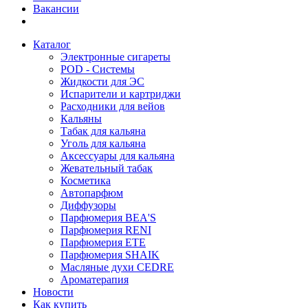
Вакансии
Каталог
Электронные сигареты
POD - Системы
Жидкости для ЭС
Испарители и картриджи
Расходники для вейов
Кальяны
Табак для кальяна
Уголь для кальяна
Аксессуары для кальяна
Жевательный табак
Косметика
Автопарфюм
Диффузоры
Парфюмерия BEA'S
Парфюмерия RENI
Парфюмерия ETE
Парфюмерия SHAIK
Масляные духи CEDRE
Ароматерапия
Новости
Как купить