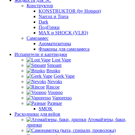
Жидкости для ЭС
Конструктор
KONSTRUKTOR (by Hotspot)
Narcoz и Trava
Dark
ПодГонки
MAX и SHOCK (VLIQ)
Самозамес
Ароматизаторы
Флаконы для самозамеса
Испарители и картриджи
Lost Vape
Smoant
Brusko
Geek Vape
Nevoks
Rincoe
Voopoo
Vaporesso
Разные
SMOK
Расходники для вейов
Атомайзеры, баки,
дрипки