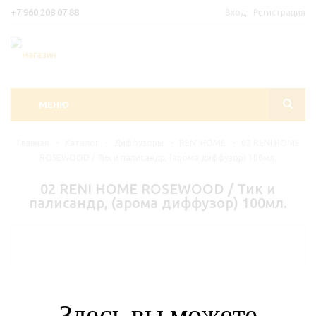
+7 960 208 07 88
Вход
Регистрация
МЕНЮ
Главная
-
Каталог
-
Диффузоры
-
RENI HOME
-
02 RENI HOME
ROSEWOOD / Тик и палисандр, (арома диффузор) 100мл.
02 RENI HOME ROSEWOOD / Тик и
палисандр, (арома диффузор) 100мл.
Здесь вы можете