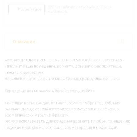
Цена и наличие актуально для всех
Поделиться
магазинов.
Описание
Аромат для дома RENI HOME 02 ROSEWOOD/ Тик и Палисандр -
наполнит ваше помещение, комнату, дом или офис приятным,
изящным ароматом.
Начальные ноты: лимон, ананас, черная смородина, лаванда.
Сердечные ноты: жасмин, белый перец, имбирь.
Конечные ноты: сандал, ветивер, семена амбретты, дуб, моx
Аромат для дома Reni изготовлен из натуральных эфирных
ароматических масел из Франции.
Можно использовать для придания аромата в любом помещении;
подойдет как свежая нота для ароматерапии и медитации.