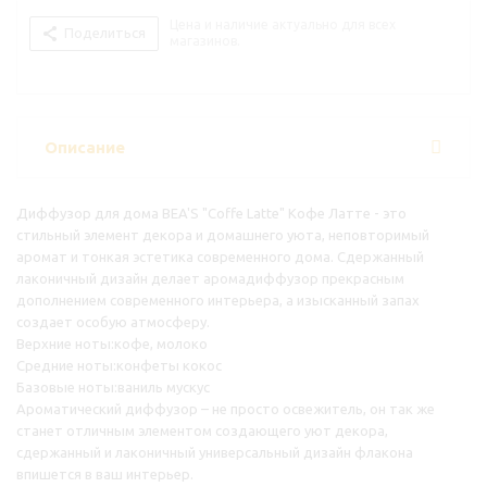
Цена и наличие актуально для всех
Поделиться
магазинов.
Описание
Диффузор для дома BEA'S "Coffe Latte" Кофе Латте - это
стильный элемент декора и домашнего уюта, неповторимый
аромат и тонкая эстетика современного дома. Сдержанный
лаконичный дизайн делает аромадиффузор прекрасным
дополнением современного интерьера, а изысканный запах
создает особую атмосферу.
Верхние ноты:кофе, молоко
Средние ноты:конфеты кокос
Базовые ноты:ваниль мускус
Ароматический диффузор – не просто освежитель, он так же
станет отличным элементом создающего уют декора,
сдержанный и лаконичный универсальный дизайн флакона
впишется в ваш интерьер.