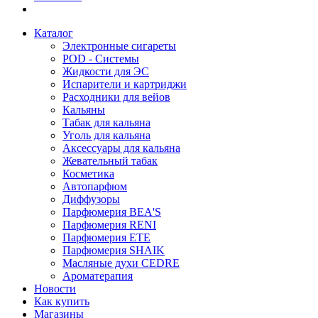
Каталог
Электронные сигареты
POD - Системы
Жидкости для ЭС
Испарители и картриджи
Расходники для вейов
Кальяны
Табак для кальяна
Уголь для кальяна
Аксессуары для кальяна
Жевательный табак
Косметика
Автопарфюм
Диффузоры
Парфюмерия BEA'S
Парфюмерия RENI
Парфюмерия ETE
Парфюмерия SHAIK
Масляные духи CEDRE
Ароматерапия
Новости
Как купить
Магазины