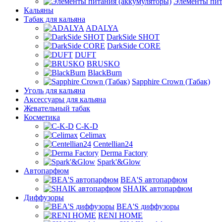
Элементы пит
Кальяны
Табак для кальяна
ADALYA
DarkSide SHOT
DarkSide CORE
DUFT
BRUSKO
BlackBurn
Sapphire Crown (Табак)
Уголь для кальяна
Аксессуары для кальяна
Жевательный табак
Косметика
C-K-D
Celimax
Centellian24
Derma Factory
Spark'&Glow
Автопарфюм
BEA'S автопарфюм
SHAIK автопарфюм
Диффузоры
BEA'S диффузоры
RENI HOME