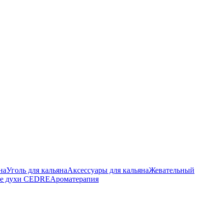
на
Уголь для кальяна
Аксессуары для кальяна
Жевательный
е духи CEDRE
Ароматерапия