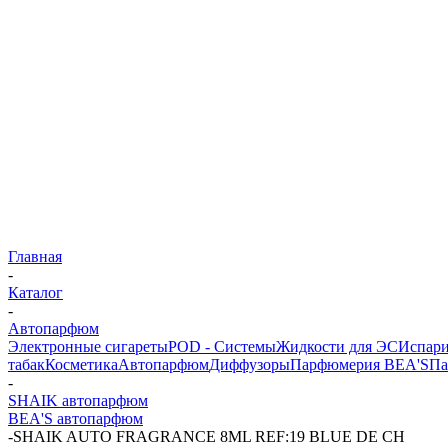
Главная
-
Каталог
-
Автопарфюм
Электронные сигареты
POD - Системы
Жидкости для ЭС
Испари
табак
Косметика
Автопарфюм
Диффузоры
Парфюмерия BEA'S
Па
-
SHAIK автопарфюм
BEA'S автопарфюм
-
SHAIK AUTO FRAGRANCE 8ML REF:19 BLUE DE CH