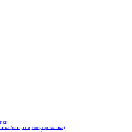
ипки
тка (вата, спирали, проволока)