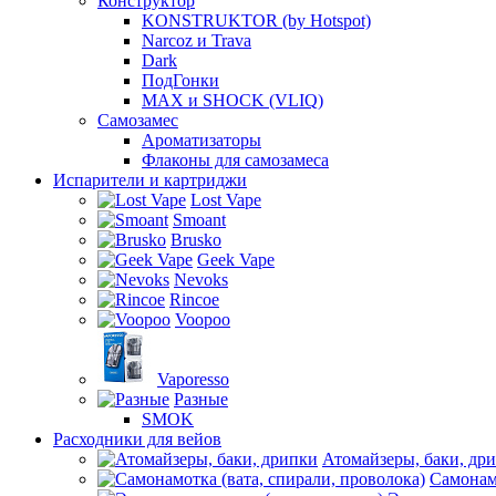
Конструктор
KONSTRUKTOR (by Hotspot)
Narcoz и Trava
Dark
ПодГонки
MAX и SHOCK (VLIQ)
Самозамес
Ароматизаторы
Флаконы для самозамеса
Испарители и картриджи
Lost Vape
Smoant
Brusko
Geek Vape
Nevoks
Rincoe
Voopoo
Vaporesso
Разные
SMOK
Расходники для вейов
Атомайзеры, баки, др
Самонамо