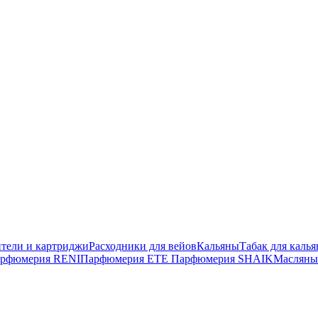
тели и картриджи
Расходники для вейов
Кальяны
Табак для калья
рфюмерия RENI
Парфюмерия ETE
Парфюмерия SHAIK
Масляны