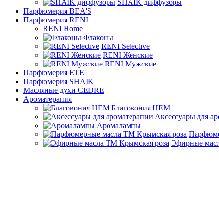
SHAIK диффузоры
Парфюмерия BEA'S
Парфюмерия RENI
RENI Home
Флаконы
RENI Selective
RENI Женские
RENI Мужские
Парфюмерия ETE
Парфюмерия SHAIK
Масляные духи CEDRE
Ароматерапия
Благовония HEM
Аксессуары для а
Аромалампы
Парфюме
Эфирные масл