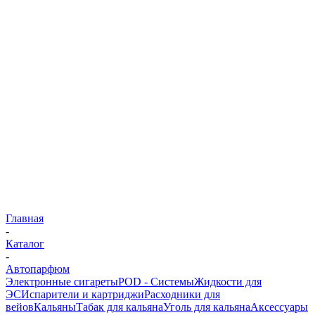
Главная
-
Каталог
-
Автопарфюм
Электронные сигареты
POD - Системы
Жидкости для
ЭС
Испарители и картриджи
Расходники для
вейов
Кальяны
Табак для кальяна
Уголь для кальяна
Аксессуары