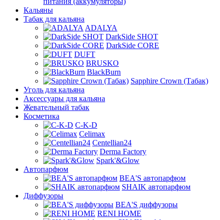
питания (аккумуляторы)
Кальяны
Табак для кальяна
ADALYA
DarkSide SHOT
DarkSide CORE
DUFT
BRUSKO
BlackBurn
Sapphire Crown (Табак)
Уголь для кальяна
Аксессуары для кальяна
Жевательный табак
Косметика
C-K-D
Celimax
Centellian24
Derma Factory
Spark'&Glow
Автопарфюм
BEA'S автопарфюм
SHAIK автопарфюм
Диффузоры
BEA'S диффузоры
RENI HOME