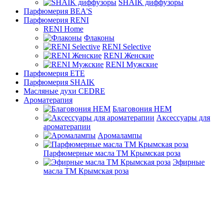
SHAIK диффузоры
Парфюмерия BEA'S
Парфюмерия RENI
RENI Home
Флаконы
RENI Selective
RENI Женские
RENI Мужские
Парфюмерия ETE
Парфюмерия SHAIK
Масляные духи CEDRE
Ароматерапия
Благовония HEM
Аксессуары для
ароматерапии
Аромалампы
Парфюмерные масла ТМ Крымская роза
Эфирные
масла ТМ Крымская роза