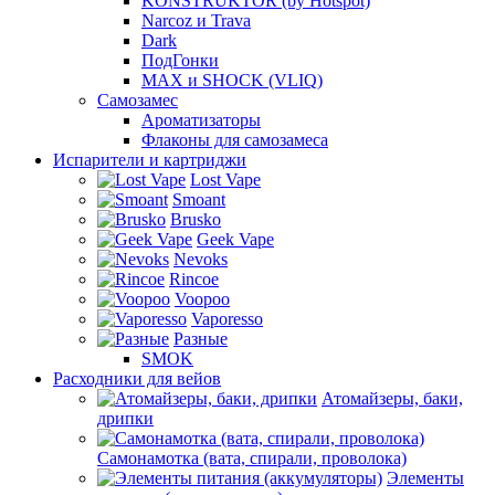
KONSTRUKTOR (by Hotspot)
Narcoz и Trava
Dark
ПодГонки
MAX и SHOCK (VLIQ)
Самозамес
Ароматизаторы
Флаконы для самозамеса
Испарители и картриджи
Lost Vape
Smoant
Brusko
Geek Vape
Nevoks
Rincoe
Voopoo
Vaporesso
Разные
SMOK
Расходники для вейов
Атомайзеры, баки,
дрипки
Самонамотка (вата, спирали, проволока)
Элементы