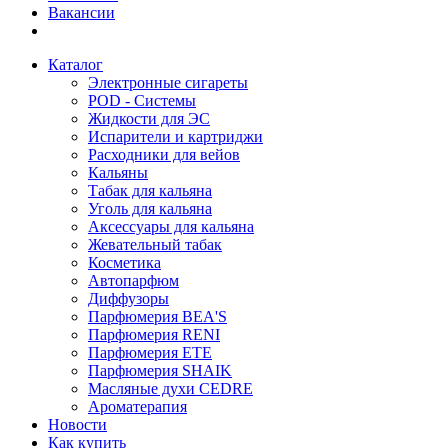
Вакансии
Каталог
Электронные сигареты
POD - Системы
Жидкости для ЭС
Испарители и картриджи
Расходники для вейов
Кальяны
Табак для кальяна
Уголь для кальяна
Аксессуары для кальяна
Жевательный табак
Косметика
Автопарфюм
Диффузоры
Парфюмерия BEA'S
Парфюмерия RENI
Парфюмерия ETE
Парфюмерия SHAIK
Масляные духи CEDRE
Ароматерапия
Новости
Как купить