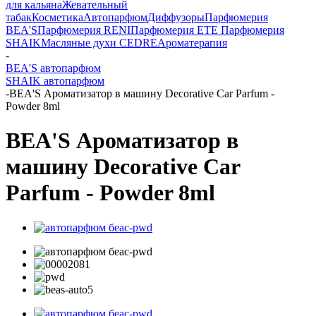
для кальяна
Жевательный
табак
Косметика
Автопарфюм
Диффузоры
Парфюмерия
BEA'S
Парфюмерия RENI
Парфюмерия ETE
Парфюмерия
SHAIK
Масляные духи CEDRE
Ароматерапия
-
BEA'S автопарфюм
SHAIK автопарфюм
-
BEA'S Ароматизатор в машину Decorative Car Parfum -
Powder 8ml
BEA'S Ароматизатор в
машину Decorative Car
Parfum - Powder 8ml