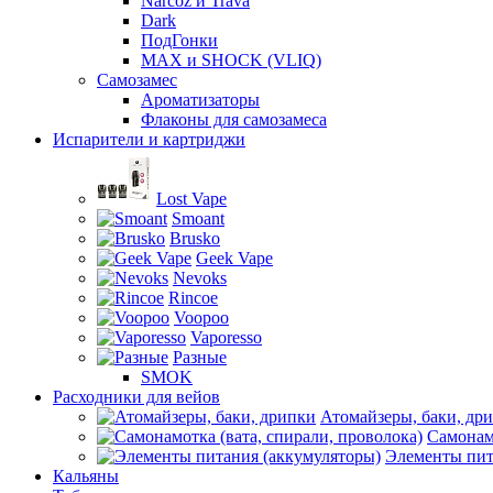
Narcoz и Trava
Dark
ПодГонки
MAX и SHOCK (VLIQ)
Самозамес
Ароматизаторы
Флаконы для самозамеса
Испарители и картриджи
Lost Vape
Smoant
Brusko
Geek Vape
Nevoks
Rincoe
Voopoo
Vaporesso
Разные
SMOK
Расходники для вейов
Атомайзеры, баки, др
Самонамо
Элементы пит
Кальяны