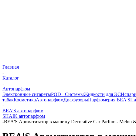
Главная
-
Каталог
-
Автопарфюм
Электронные сигареты
POD - Системы
Жидкости для ЭС
Испари
табак
Косметика
Автопарфюм
Диффузоры
Парфюмерия BEA'S
Па
-
BEA'S автопарфюм
SHAIK автопарфюм
-
BEA'S Ароматизатор в машину Decorative Car Parfum - Melon 