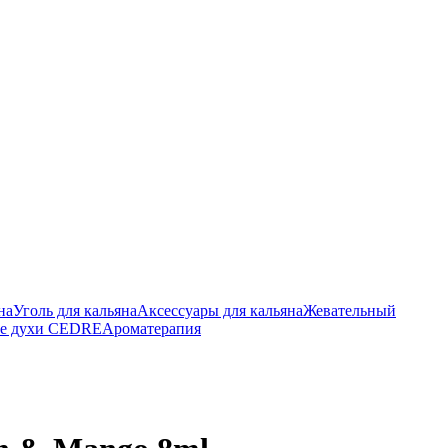
на
Уголь для кальяна
Аксессуары для кальяна
Жевательный
е духи CEDRE
Ароматерапия