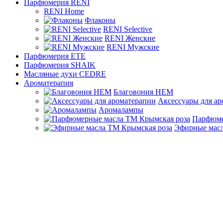
Парфюмерия RENI
RENI Home
Флаконы
RENI Selective
RENI Женские
RENI Мужские
Парфюмерия ETE
Парфюмерия SHAIK
Масляные духи CEDRE
Ароматерапия
Благовония HEM
Аксессуары для а
Аромалампы
Парфюме
Эфирные масл