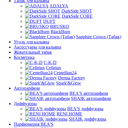
Табак для кальяна
ADALYA
DarkSide SHOT
DarkSide CORE
DUFT
BRUSKO
BlackBurn
Sapphire Crown (Табак)
Уголь для кальяна
Аксессуары для кальяна
Жевательный табак
Косметика
C-K-D
Celimax
Centellian24
Derma Factory
Spark'&Glow
Автопарфюм
BEA'S автопарфюм
SHAIK автопарфюм
Диффузоры
BEA'S диффузоры
RENI HOME
SHAIK диффузоры
Парфюмерия BEA'S