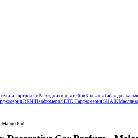
тели и картриджи
Расходники для вейов
Кальяны
Табак для калья
рфюмерия RENI
Парфюмерия ETE
Парфюмерия SHAIK
Масляны
& Mango 8ml