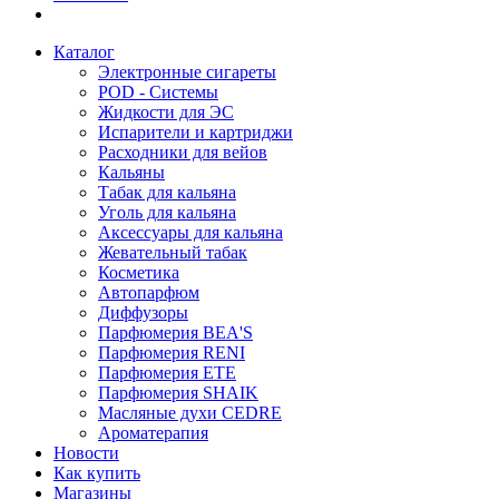
Каталог
Электронные сигареты
POD - Системы
Жидкости для ЭС
Испарители и картриджи
Расходники для вейов
Кальяны
Табак для кальяна
Уголь для кальяна
Аксессуары для кальяна
Жевательный табак
Косметика
Автопарфюм
Диффузоры
Парфюмерия BEA'S
Парфюмерия RENI
Парфюмерия ETE
Парфюмерия SHAIK
Масляные духи CEDRE
Ароматерапия
Новости
Как купить
Магазины