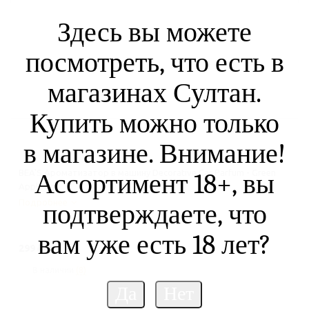
Здесь вы можете
посмотреть, что есть в
магазинах Султан.
Купить можно только
в магазине. Внимание!
BEA'S Ароматизатор в машину Decorative Car Parfum - Green
Ассортимент 18+, вы
Apple 8ml
Подробнее
подтверждаете, что
вам уже есть 18 лет?
299
₽
/шт
В наличии
(8)