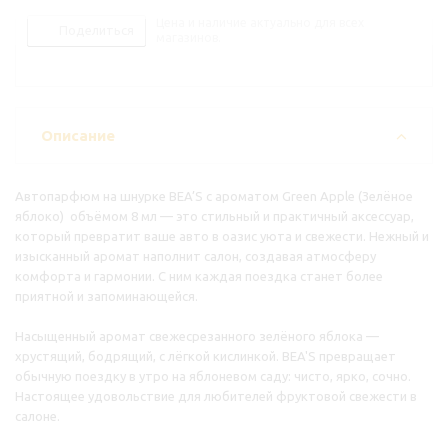
Цена и наличие актуально для всех
Поделиться
магазинов.
Описание
Автопарфюм на шнурке BEA’S с ароматом Green Apple (Зелёное
яблоко) объёмом 8 мл — это стильный и практичный аксессуар,
который превратит ваше авто в оазис уюта и свежести. Нежный и
изысканный аромат наполнит салон, создавая атмосферу
комфорта и гармонии. С ним каждая поездка станет более
приятной и запоминающейся.
Насыщенный аромат свежесрезанного зелёного яблока —
хрустящий, бодрящий, с лёгкой кислинкой. BEA'S превращает
обычную поездку в утро на яблоневом саду: чисто, ярко, сочно.
Настоящее удовольствие для любителей фруктовой свежести в
салоне.